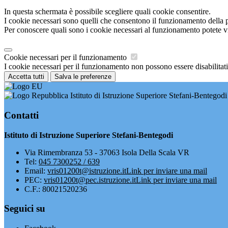
In questa schermata è possibile scegliere quali cookie consentire.
I cookie necessari sono quelli che consentono il funzionamento della pi
Per conoscere quali sono i cookie necessari al funzionamento potete v
Cookie necessari per il funzionamento
I cookie necessari per il funzionamento non possono essere disabilitati.
Accetta tutti
Salva le preferenze
Istituto di Istruzione Superiore Stefani-Bentegodi
Contatti
Istituto di Istruzione Superiore Stefani-Bentegodi
Via Rimembranza 53 - 37063 Isola Della Scala VR
Tel:
045 7300252 / 639
Email:
vris01200t@istruzione.it
Link per inviare una mail
PEC:
vris01200t@pec.istruzione.it
Link per inviare una mail
C.F.: 80021520236
Seguici su