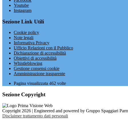
Facebook
Youtube
Instagram
Sezione Link Utili
Cookie policy
Note legali
Informativa Privacy
Ufficio Relazioni con il Pubblico
Dichiarazione di accessibilità
Obiettivi di accessibilità
Whistleblowing
Gestione consensi cookie
Amministrazione trasparente
Pagina visualizzata
462
volte
Sezione Copyright
Copyright 2026 | Engineered and powered by Gruppo Spaggiari Parm
Disclaimer trattamento dati personali