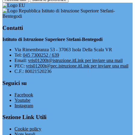
Istituto di Istruzione Superiore Stefani-
Bentegodi
Contatti
Istituto di Istruzione Superiore Stefani-Bentegodi
Via Rimembranza 53 - 37063 Isola Della Scala VR
Tel:
045 7300252 / 639
Email:
vris01200t@istruzione.it
Link per inviare una mail
PEC:
vris01200t@pec.istruzione.it
Link per inviare una mail
C.F.: 80021520236
Seguici su
Facebook
Youtube
Instagram
Sezione Link Utili
Cookie policy
Note legali