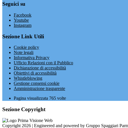
Seguici su
Facebook
Youtube
Instagram
Sezione Link Utili
Cookie policy
Note legali
Informativa Privacy
Ufficio Relazioni con il Pubblico
Dichiarazione di accessibilità
Obiettivi di accessibilità
Whistleblowing
Gestione consensi cookie
Amministrazione trasparente
Pagina visualizzata
765
volte
Sezione Copyright
Copyright 2026 | Engineered and powered by Gruppo Spaggiari Parm