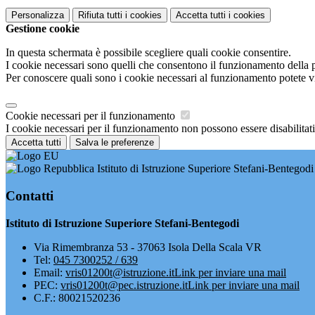
Personalizza
Rifiuta tutti
i cookies
Accetta tutti
i cookies
Gestione cookie
In questa schermata è possibile scegliere quali cookie consentire.
I cookie necessari sono quelli che consentono il funzionamento della pi
Per conoscere quali sono i cookie necessari al funzionamento potete v
Cookie necessari per il funzionamento
I cookie necessari per il funzionamento non possono essere disabilitati.
Accetta tutti
Salva le preferenze
Istituto di Istruzione Superiore Stefani-Bentegodi
Contatti
Istituto di Istruzione Superiore Stefani-Bentegodi
Via Rimembranza 53 - 37063 Isola Della Scala VR
Tel:
045 7300252 / 639
Email:
vris01200t@istruzione.it
Link per inviare una mail
PEC:
vris01200t@pec.istruzione.it
Link per inviare una mail
C.F.: 80021520236