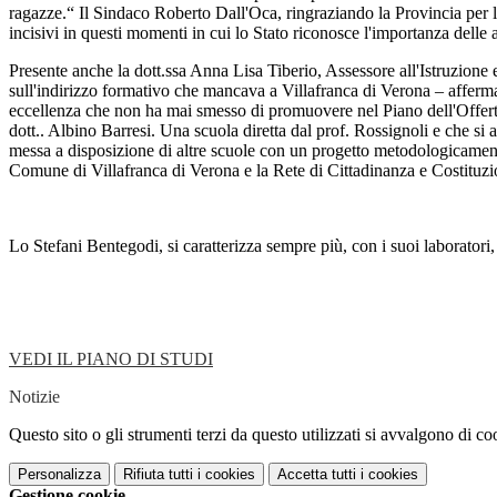
ragazze.“ Il Sindaco Roberto Dall'Oca, ringraziando la Provincia per l
incisivi in questi momenti in cui lo Stato riconosce l'importanza delle
Presente anche la dott.ssa Anna Lisa Tiberio, Assessore all'Istruzione 
sull'indirizzo formativo che mancava a Villafranca di Verona – afferma - 
eccellenza che non ha mai smesso di promuovere nel Piano dell'Offerta 
dott.. Albino Barresi. Una scuola diretta dal prof. Rossignoli e che si
messa a disposizione di altre scuole con un progetto metodologicamen
Comune di Villafranca di Verona e la Rete di Cittadinanza e Costituzi
Lo Stefani Bentegodi, si caratterizza sempre più, con i suoi laboratori
VEDI IL PIANO DI STUDI
Notizie
Questo sito o gli strumenti terzi da questo utilizzati si avvalgono di coo
Personalizza
Rifiuta tutti
i cookies
Accetta tutti
i cookies
Gestione cookie