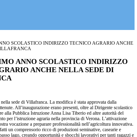
NNO SCOLASTICO INDIRIZZO TECNICO AGRARIO ANCHE
VILLAFRANCA
IMO ANNO SCOLASTICO INDIRIZZO
GRARIO ANCHE NELLA SEDE DI
NCA
ella sede di Villafranca. La modifica è stata approvata dalla
ottenute. All’inaugurazione erano presenti, oltre al Dirigente scolastico
 alla Pubblica Istruzione Anna Lisa Tiberio ed altre autorità del
ento per l’istruzione agraria nella provincia di Verona. L’attivazione
ostra vocazione a preparare professionalità nell’agricoltura innovativa.
nfatti un comprensorio ricco di produzioni seminative, casearie e
 basso lago, creando opportunità e sbocchi lavorativi per tanti ragazzi e