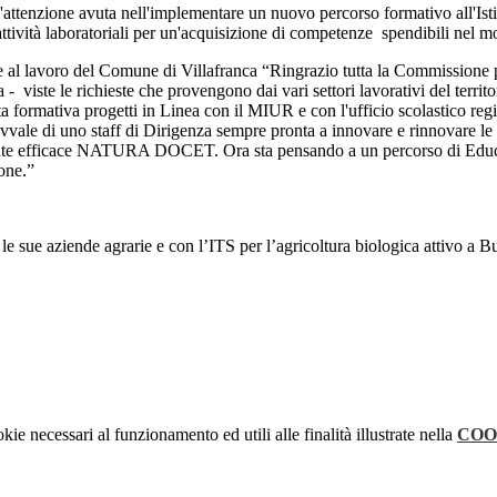
'attenzione avuta nell'implementare un nuovo percorso formativo all'Isti
 attività laboratoriali per un'acquisizione di competenze spendibili nel 
e al lavoro del Comune di Villafranca “Ringrazio tutta la Commissione per
viste le richieste che provengono dai vari settori lavorativi del territor
formativa progetti in Linea con il MIUR e con l'ufficio scolastico regi
 avvale di uno staff di Dirigenza sempre pronta a innovare e rinnovare le
te efficace NATURA DOCET. Ora sta pensando a un percorso di Educazion
one.”
, le sue aziende agrarie e con l’ITS per l’agricoltura biologica attivo a 
kie necessari al funzionamento ed utili alle finalità illustrate nella
COO