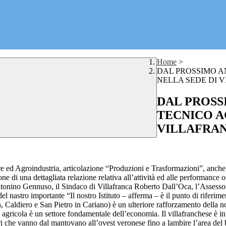
Home
>
DAL PROSSIMO A
NELLA SEDE DI 
DAL PROSS
TECNICO A
VILLAFRA
 ed Agroindustria, articolazione “Produzioni e Trasformazioni”, anche n
one di una dettagliata relazione relativa all’attività ed alle performance 
ntonino Gennuso, il Sindaco di Villafranca Roberto Dall’Oca, l’Assessore
del nastro importante “Il nostro Istituto – afferma – è il punto di riferim
a, Caldiero e San Pietro in Cariano) è un ulteriore rafforzamento della n
ne agricola è un settore fondamentale dell’economia. Il villafranchese è i
itori che vanno dal mantovano all’ovest veronese fino a lambire l’area del