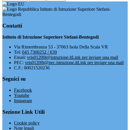
Istituto di Istruzione Superiore Stefani-
Bentegodi
Contatti
Istituto di Istruzione Superiore Stefani-Bentegodi
Via Rimembranza 53 - 37063 Isola Della Scala VR
Tel:
045 7300252 / 639
Email:
vris01200t@istruzione.it
Link per inviare una mail
PEC:
vris01200t@pec.istruzione.it
Link per inviare una mail
C.F.: 80021520236
Seguici su
Facebook
Youtube
Instagram
Sezione Link Utili
Cookie policy
Note legali