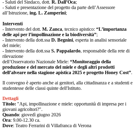
- Saluti del Sindaco, dott.
R. Dall’Oca
;
- Saluti e presentazione del progetto da parte dell’Assessore
all’Istruzione,
ing. L. Zamperini
;
Interventi
- Intervento del dott.
M. Zanca
, tecnico apistico:
“L’importanza
delle api per l’impollinazione
e la biodiversità”
;
- Intervento della dott.ssa
D. Begnini
, esperta in analisi sensoriale
del miele;
- Intervento della dott.ssa
S. Pappalardo
, responsabile della rete di
rilevazione
dell’Osservatorio Nazionale Miele:
“Monitoraggio della
produzione e del mercato del miele
e degli altri prodotti
dell’alveare nella stagione apistica 2025 e progetto Honey Cost”
.
Il convegno è aperto anche ai genitori, alla cittadinanza e a studenti e
studentesse delle classi quinte dell'Istituto.
Dettagli
Titolo:
"Api, impollinazione e miele: opportunità di impresa per i
giovani agricoltori?".
Quando
: giovedì giugno 2026
Ora
: 9.00-12.30 ca.
Dove
: Teatro Ferrarini di Villafranca di Verona