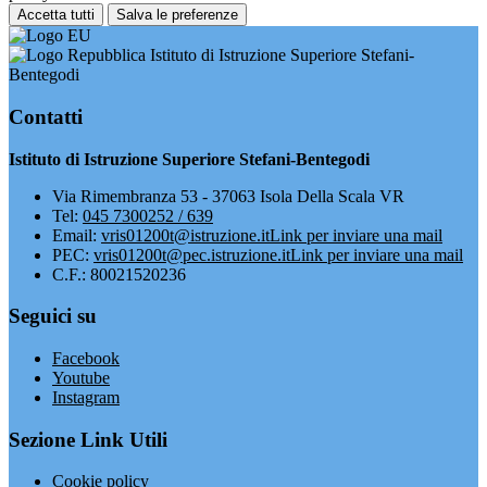
Accetta tutti
Salva le preferenze
Istituto di Istruzione Superiore Stefani-
Bentegodi
Contatti
Istituto di Istruzione Superiore Stefani-Bentegodi
Via Rimembranza 53 - 37063 Isola Della Scala VR
Tel:
045 7300252 / 639
Email:
vris01200t@istruzione.it
Link per inviare una mail
PEC:
vris01200t@pec.istruzione.it
Link per inviare una mail
C.F.: 80021520236
Seguici su
Facebook
Youtube
Instagram
Sezione Link Utili
Cookie policy