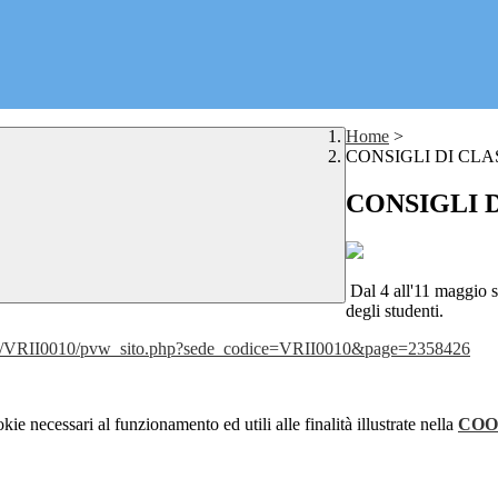
Home
>
CONSIGLI DI CLA
CONSIGLI D
Dal 4 all'11 maggio si
degli studenti.
/app/VRII0010/pvw_sito.php?sede_codice=VRII0010&page=2358426
kie necessari al funzionamento ed utili alle finalità illustrate nella
COO