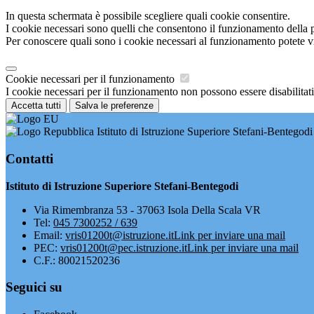
In questa schermata è possibile scegliere quali cookie consentire.
I cookie necessari sono quelli che consentono il funzionamento della pi
Per conoscere quali sono i cookie necessari al funzionamento potete v
Cookie necessari per il funzionamento
I cookie necessari per il funzionamento non possono essere disabilitati.
Accetta tutti
Salva le preferenze
Istituto di Istruzione Superiore Stefani-Bentegodi
Contatti
Istituto di Istruzione Superiore Stefani-Bentegodi
Via Rimembranza 53 - 37063 Isola Della Scala VR
Tel:
045 7300252 / 639
Email:
vris01200t@istruzione.it
Link per inviare una mail
PEC:
vris01200t@pec.istruzione.it
Link per inviare una mail
C.F.: 80021520236
Seguici su