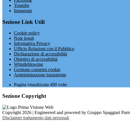
Facebook
Youtube
Instagram
Sezione Link Utili
Cookie policy
Note legali
Informativa Privacy
Ufficio Relazioni con il Pubblico
Dichiarazione di accessibilità
Obiettivi di accessibilità
Whistleblowing
Gestione consensi cookie
Amministrazione trasparente
Pagina visualizzata
490
volte
Sezione Copyright
Copyright 2026 | Engineered and powered by Gruppo Spaggiari Parm
Disclaimer trattamento dati personali