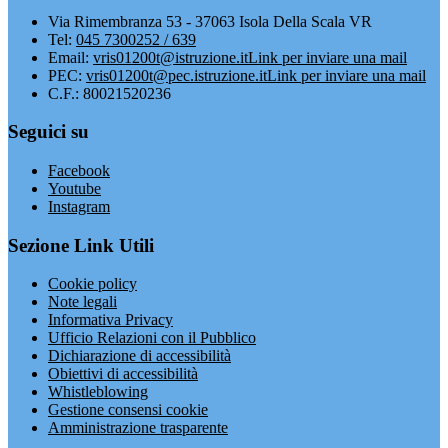
Via Rimembranza 53 - 37063 Isola Della Scala VR
Tel:
045 7300252 / 639
Email:
vris01200t@istruzione.it
Link per inviare una mail
PEC:
vris01200t@pec.istruzione.it
Link per inviare una mail
C.F.: 80021520236
Seguici su
Facebook
Youtube
Instagram
Sezione Link Utili
Cookie policy
Note legali
Informativa Privacy
Ufficio Relazioni con il Pubblico
Dichiarazione di accessibilità
Obiettivi di accessibilità
Whistleblowing
Gestione consensi cookie
Amministrazione trasparente