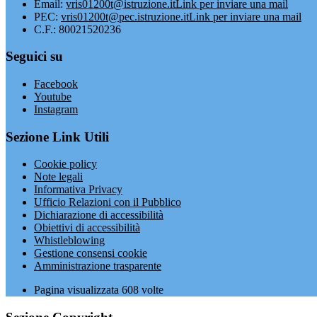
Email:
vris01200t@istruzione.it
Link per inviare una mail
PEC:
vris01200t@pec.istruzione.it
Link per inviare una mail
C.F.: 80021520236
Seguici su
Facebook
Youtube
Instagram
Sezione Link Utili
Cookie policy
Note legali
Informativa Privacy
Ufficio Relazioni con il Pubblico
Dichiarazione di accessibilità
Obiettivi di accessibilità
Whistleblowing
Gestione consensi cookie
Amministrazione trasparente
Pagina visualizzata
608
volte