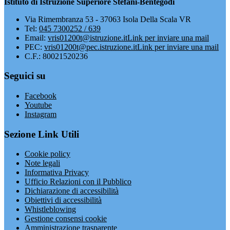
Istituto di Istruzione Superiore Stefani-Bentegodi
Via Rimembranza 53 - 37063 Isola Della Scala VR
Tel:
045 7300252 / 639
Email:
vris01200t@istruzione.it
Link per inviare una mail
PEC:
vris01200t@pec.istruzione.it
Link per inviare una mail
C.F.: 80021520236
Seguici su
Facebook
Youtube
Instagram
Sezione Link Utili
Cookie policy
Note legali
Informativa Privacy
Ufficio Relazioni con il Pubblico
Dichiarazione di accessibilità
Obiettivi di accessibilità
Whistleblowing
Gestione consensi cookie
Amministrazione trasparente