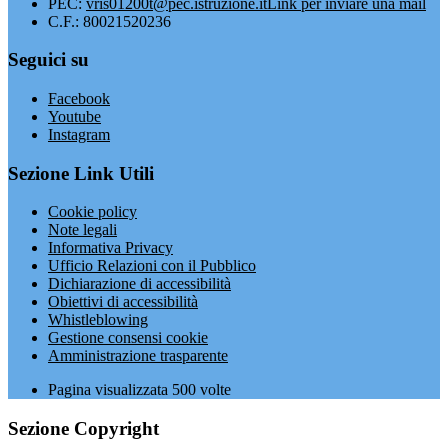
PEC:
vris01200t@pec.istruzione.it
Link per inviare una mail
C.F.: 80021520236
Seguici su
Facebook
Youtube
Instagram
Sezione Link Utili
Cookie policy
Note legali
Informativa Privacy
Ufficio Relazioni con il Pubblico
Dichiarazione di accessibilità
Obiettivi di accessibilità
Whistleblowing
Gestione consensi cookie
Amministrazione trasparente
Pagina visualizzata
500
volte
Sezione Copyright