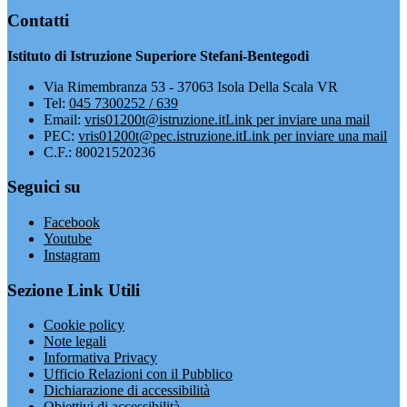
Contatti
Istituto di Istruzione Superiore Stefani-Bentegodi
Via Rimembranza 53 - 37063 Isola Della Scala VR
Tel:
045 7300252 / 639
Email:
vris01200t@istruzione.it
Link per inviare una mail
PEC:
vris01200t@pec.istruzione.it
Link per inviare una mail
C.F.: 80021520236
Seguici su
Facebook
Youtube
Instagram
Sezione Link Utili
Cookie policy
Note legali
Informativa Privacy
Ufficio Relazioni con il Pubblico
Dichiarazione di accessibilità
Obiettivi di accessibilità