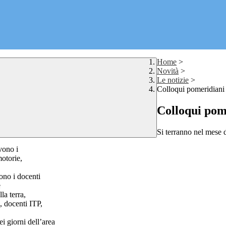
Home
>
Novità
>
Le notizie
>
Colloqui pomeridiani 
Colloqui pome
Si terranno nel mese d
vono i
motorie,
ono i docenti
e
la terra,
, docenti ITP,
i giorni dell’area