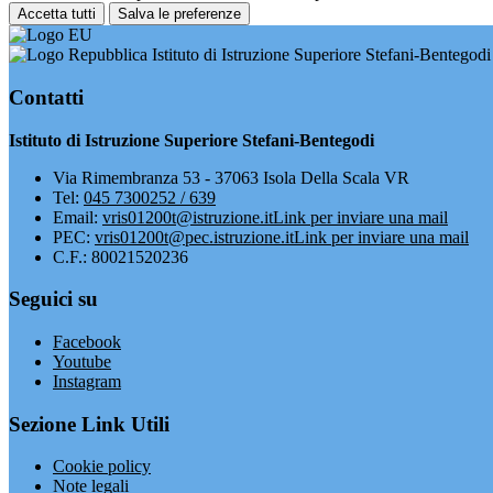
Accetta tutti
Salva le preferenze
Istituto di Istruzione Superiore Stefani-Bentegodi
Contatti
Istituto di Istruzione Superiore Stefani-Bentegodi
Via Rimembranza 53 - 37063 Isola Della Scala VR
Tel:
045 7300252 / 639
Email:
vris01200t@istruzione.it
Link per inviare una mail
PEC:
vris01200t@pec.istruzione.it
Link per inviare una mail
C.F.: 80021520236
Seguici su
Facebook
Youtube
Instagram
Sezione Link Utili
Cookie policy
Note legali