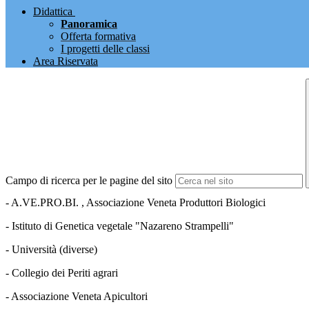
Didattica
Panoramica
Offerta formativa
I progetti delle classi
Area Riservata
Campo di ricerca per le pagine del sito
- A.VE.PRO.BI. , Associazione Veneta Produttori Biologici
- Istituto di Genetica vegetale "Nazareno Strampelli"
- Università (diverse)
- Collegio dei Periti agrari
- Associazione Veneta Apicultori