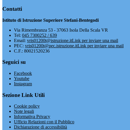
Contatti
Istituto di Istruzione Superiore Stefani-Bentegodi
Via Rimembranza 53 - 37063 Isola Della Scala VR
Tel:
045 7300252 / 639
Email:
vris01200t@istruzione.it
Link per inviare una mail
PEC:
vris01200t@pec.istruzione.it
Link per inviare una mail
C.F.: 80021520236
Seguici su
Facebook
Youtube
Instagram
Sezione Link Utili
Cookie policy
Note legali
Informativa Privacy
Ufficio Relazioni con il Pubblico
Dichiarazione di accessibilità