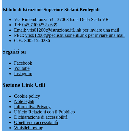
Istituto di Istruzione Superiore Stefani-Bentegodi
Via Rimembranza 53 - 37063 Isola Della Scala VR
Tel:
045 7300252 / 639
Email:
vris01200t@istruzione.it
Link per inviare una mail
PEC:
vris01200t@pec.istruzione.it
Link per inviare una mail
C.F.: 80021520236
Seguici su
Facebook
Youtube
Instagram
Sezione Link Utili
Cookie policy
Note legali
Informativa Privacy
Ufficio Relazioni con il Pubblico
Dichiarazione di accessibilità
Obiettivi di accessibilità
Whistleblowing