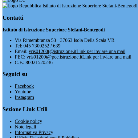
Istituto di Istruzione Superiore Stefani-Bentegodi
Contatti
Istituto di Istruzione Superiore Stefani-Bentegodi
Via Rimembranza 53 - 37063 Isola Della Scala VR
Tel:
045 7300252 / 639
Email:
vris01200t@istruzione.it
Link per inviare una mail
PEC:
vris01200t@pec.istruzione.it
Link per inviare una mail
C.F.: 80021520236
Seguici su
Facebook
Youtube
Instagram
Sezione Link Utili
Cookie policy
Note legali
Informativa Privacy
Ufficio Relazioni con il Pubblico