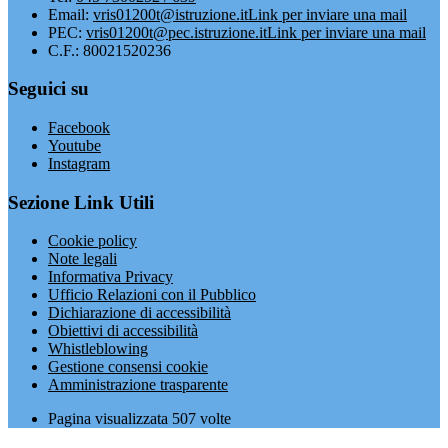
Email:
vris01200t@istruzione.it
Link per inviare una mail
PEC:
vris01200t@pec.istruzione.it
Link per inviare una mail
C.F.: 80021520236
Seguici su
Facebook
Youtube
Instagram
Sezione Link Utili
Cookie policy
Note legali
Informativa Privacy
Ufficio Relazioni con il Pubblico
Dichiarazione di accessibilità
Obiettivi di accessibilità
Whistleblowing
Gestione consensi cookie
Amministrazione trasparente
Pagina visualizzata
507
volte