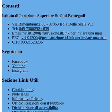
Contatti
Istituto di Istruzione Superiore Stefani-Bentegodi
Via Rimembranza 53 - 37063 Isola Della Scala VR
Tel:
045 7300252 / 639
Email:
vris01200t@istruzione.it
Link per inviare una mail
PEC:
vris01200t@pec.istruzione.it
Link per inviare una mail
C.F.: 80021520236
Seguici su
Facebook
Youtube
Instagram
Sezione Link Utili
Cookie policy
Note legali
Informativa Privacy
Ufficio Relazioni con il Pubblico
Dichiarazione di accessibilità