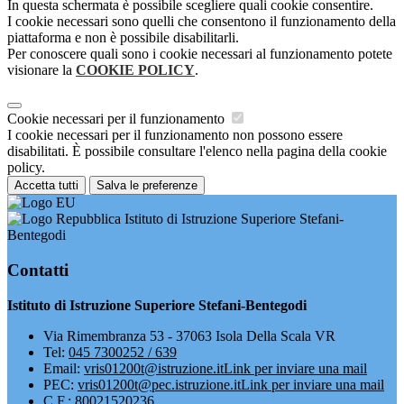
In questa schermata è possibile scegliere quali cookie consentire.
I cookie necessari sono quelli che consentono il funzionamento della
piattaforma e non è possibile disabilitarli.
Per conoscere quali sono i cookie necessari al funzionamento potete
visionare la
COOKIE POLICY
.
Cookie necessari per il funzionamento
I cookie necessari per il funzionamento non possono essere
disabilitati. È possibile consultare l'elenco nella pagina della cookie
policy.
Accetta tutti
Salva le preferenze
Istituto di Istruzione Superiore Stefani-
Bentegodi
Contatti
Istituto di Istruzione Superiore Stefani-Bentegodi
Via Rimembranza 53 - 37063 Isola Della Scala VR
Tel:
045 7300252 / 639
Email:
vris01200t@istruzione.it
Link per inviare una mail
PEC:
vris01200t@pec.istruzione.it
Link per inviare una mail
C.F.: 80021520236