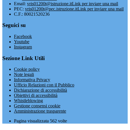
Email:
vris01200t@istruzione.it
Link per inviare una mail
PEC:
vris01200t@pec.istruzione.it
Link per inviare una mail
C.F.: 80021520236
Seguici su
Facebook
Youtube
Instagram
Sezione Link Utili
Cookie policy
Note legali
Informativa Privacy
Ufficio Relazioni con il Pubblico
Dichiarazione di accessibilità
Obiettivi di accessibilità
Whistleblowing
Gestione consensi cookie
Amministrazione trasparente
Pagina visualizzata
562
volte