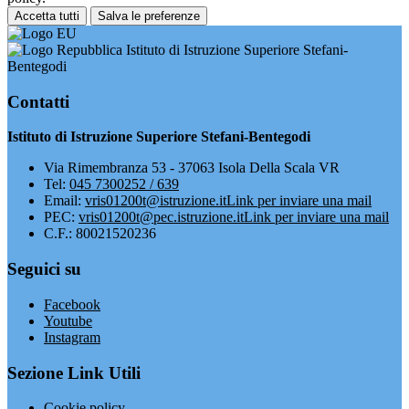
Accetta tutti
Salva le preferenze
Istituto di Istruzione Superiore Stefani-
Bentegodi
Contatti
Istituto di Istruzione Superiore Stefani-Bentegodi
Via Rimembranza 53 - 37063 Isola Della Scala VR
Tel:
045 7300252 / 639
Email:
vris01200t@istruzione.it
Link per inviare una mail
PEC:
vris01200t@pec.istruzione.it
Link per inviare una mail
C.F.: 80021520236
Seguici su
Facebook
Youtube
Instagram
Sezione Link Utili
Cookie policy