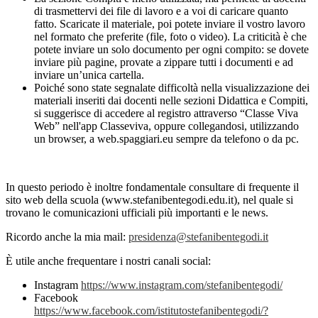
di trasmettervi dei file di lavoro e a voi di caricare quanto
fatto. Scaricate il materiale, poi potete inviare il vostro lavoro
nel formato che preferite (file, foto o video). La criticità è che
potete inviare un solo documento per ogni compito: se dovete
inviare più pagine, provate a zippare tutti i documenti e ad
inviare un’unica cartella.
Poiché sono state segnalate difficoltà nella visualizzazione dei
materiali inseriti dai docenti nelle sezioni Didattica e Compiti,
si suggerisce di accedere al registro attraverso “Classe Viva
Web” nell'app Classeviva, oppure collegandosi, utilizzando
un browser, a web.spaggiari.eu sempre da telefono o da pc.
In questo periodo è inoltre fondamentale consultare di frequente il
sito web della scuola (www.stefanibentegodi.edu.it), nel quale si
trovano le comunicazioni ufficiali più importanti e le news.
Ricordo anche la mia mail:
presidenza@stefanibentegodi.it
È utile anche frequentare i nostri canali social:
Instagram
https://www.instagram.com/stefanibentegodi/
Facebook
https://www.facebook.com/istitutostefanibentegodi/?