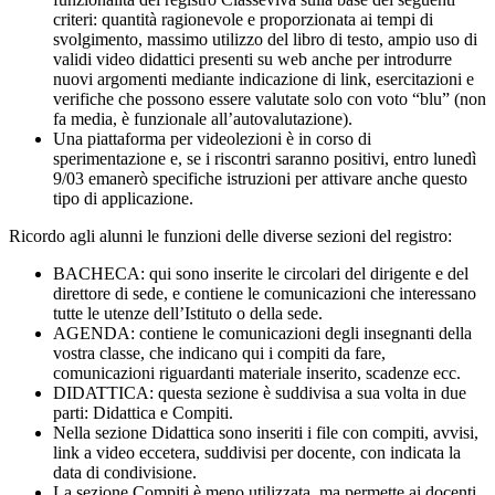
criteri: quantità ragionevole e proporzionata ai tempi di
svolgimento, massimo utilizzo del libro di testo, ampio uso di
validi video didattici presenti su web anche per introdurre
nuovi argomenti mediante indicazione di link, esercitazioni e
verifiche che possono essere valutate solo con voto “blu” (non
fa media, è funzionale all’autovalutazione).
Una piattaforma per videolezioni è in corso di
sperimentazione e, se i riscontri saranno positivi, entro lunedì
9/03 emanerò specifiche istruzioni per attivare anche questo
tipo di applicazione.
Ricordo agli alunni le funzioni delle diverse sezioni del registro:
BACHECA: qui sono inserite le circolari del dirigente e del
direttore di sede, e contiene le comunicazioni che interessano
tutte le utenze dell’Istituto o della sede.
AGENDA: contiene le comunicazioni degli insegnanti della
vostra classe, che indicano qui i compiti da fare,
comunicazioni riguardanti materiale inserito, scadenze ecc.
DIDATTICA: questa sezione è suddivisa a sua volta in due
parti: Didattica e Compiti.
Nella sezione Didattica sono inseriti i file con compiti, avvisi,
link a video eccetera, suddivisi per docente, con indicata la
data di condivisione.
La sezione Compiti è meno utilizzata, ma permette ai docenti