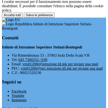
I cookie necessari per il funzionamento non possono essere
disabilitati. È possibile consultare l'elenco nella pagina della cookie
policy.
Accetta tutti
Salva le preferenze
Istituto di Istruzione Superiore Stefani-
Bentegodi
Contatti
Istituto di Istruzione Superiore Stefani-Bentegodi
Via Rimembranza 53 - 37063 Isola Della Scala VR
Tel:
045 7300252 / 639
Email:
vris01200t@istruzione.it
Link per inviare una mail
PEC:
vris01200t@pec.istruzione.it
Link per inviare una mail
C.F.: 80021520236
Seguici su
Facebook
Youtube
Instagram