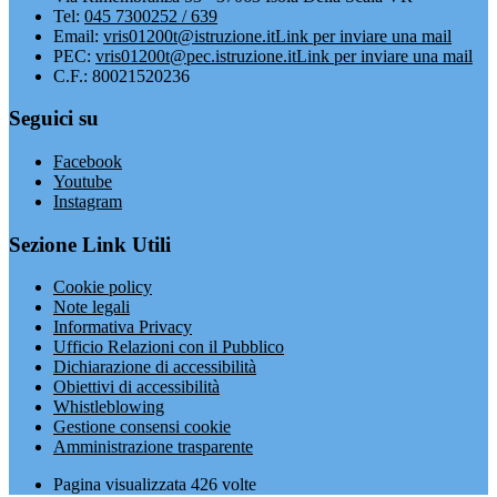
Tel:
045 7300252 / 639
Email:
vris01200t@istruzione.it
Link per inviare una mail
PEC:
vris01200t@pec.istruzione.it
Link per inviare una mail
C.F.: 80021520236
Seguici su
Facebook
Youtube
Instagram
Sezione Link Utili
Cookie policy
Note legali
Informativa Privacy
Ufficio Relazioni con il Pubblico
Dichiarazione di accessibilità
Obiettivi di accessibilità
Whistleblowing
Gestione consensi cookie
Amministrazione trasparente
Pagina visualizzata
426
volte