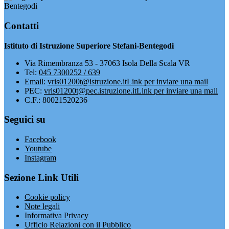
Bentegodi
Contatti
Istituto di Istruzione Superiore Stefani-Bentegodi
Via Rimembranza 53 - 37063 Isola Della Scala VR
Tel:
045 7300252 / 639
Email:
vris01200t@istruzione.it
Link per inviare una mail
PEC:
vris01200t@pec.istruzione.it
Link per inviare una mail
C.F.: 80021520236
Seguici su
Facebook
Youtube
Instagram
Sezione Link Utili
Cookie policy
Note legali
Informativa Privacy
Ufficio Relazioni con il Pubblico