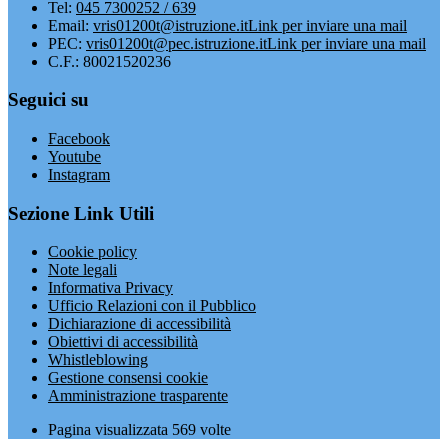
Tel:
045 7300252 / 639
Email:
vris01200t@istruzione.it
Link per inviare una mail
PEC:
vris01200t@pec.istruzione.it
Link per inviare una mail
C.F.: 80021520236
Seguici su
Facebook
Youtube
Instagram
Sezione Link Utili
Cookie policy
Note legali
Informativa Privacy
Ufficio Relazioni con il Pubblico
Dichiarazione di accessibilità
Obiettivi di accessibilità
Whistleblowing
Gestione consensi cookie
Amministrazione trasparente
Pagina visualizzata
569
volte