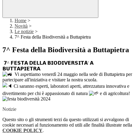
Home
>
Novità
>
Le notizie
>
7^ Festa della Biodiversità a Buttapietra
7^ Festa della Biodiversità a Buttapietra
𝟳^ 𝗙𝗘𝗦𝗧𝗔 𝗗𝗘𝗟𝗟𝗔 𝗕𝗜𝗢𝗗𝗜𝗩𝗘𝗥𝗦𝗜𝗧𝗔̀' 𝗔
𝗕𝗨𝗧𝗧𝗔𝗣𝗜𝗘𝗧𝗥𝗔
Vi aspettiamo venerdì 24 maggio nella sede di Buttapietra per
partecipare all'iniziativa e visitare la nostra scuola.
Ci saranno esperti, laboratori aperti, attrezzatura innovativa e
divertimento per chi è appassionato di natura
e di agricoltura!
Notizie
Questo sito o gli strumenti terzi da questo utilizzati si avvalgono di
cookie necessari al funzionamento ed utili alle finalità illustrate nella
COOKIE POLICY
.