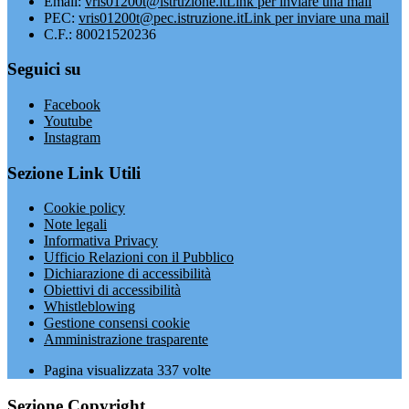
Email:
vris01200t@istruzione.it
Link per inviare una mail
PEC:
vris01200t@pec.istruzione.it
Link per inviare una mail
C.F.: 80021520236
Seguici su
Facebook
Youtube
Instagram
Sezione Link Utili
Cookie policy
Note legali
Informativa Privacy
Ufficio Relazioni con il Pubblico
Dichiarazione di accessibilità
Obiettivi di accessibilità
Whistleblowing
Gestione consensi cookie
Amministrazione trasparente
Pagina visualizzata
337
volte
Sezione Copyright