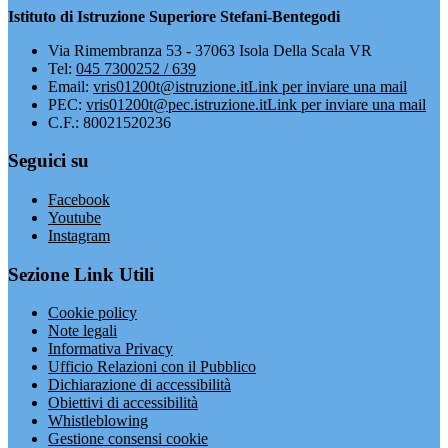
Istituto di Istruzione Superiore Stefani-Bentegodi
Via Rimembranza 53 - 37063 Isola Della Scala VR
Tel:
045 7300252 / 639
Email:
vris01200t@istruzione.it
Link per inviare una mail
PEC:
vris01200t@pec.istruzione.it
Link per inviare una mail
C.F.: 80021520236
Seguici su
Facebook
Youtube
Instagram
Sezione Link Utili
Cookie policy
Note legali
Informativa Privacy
Ufficio Relazioni con il Pubblico
Dichiarazione di accessibilità
Obiettivi di accessibilità
Whistleblowing
Gestione consensi cookie