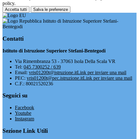
policy.
Accetta tutti
Salva le preferenze
Istituto di Istruzione Superiore Stefani-
Bentegodi
Contatti
Istituto di Istruzione Superiore Stefani-Bentegodi
Via Rimembranza 53 - 37063 Isola Della Scala VR
Tel:
045 7300252 / 639
Email:
vris01200t@istruzione.it
Link per inviare una mail
PEC:
vris01200t@pec.istruzione.it
Link per inviare una mail
C.F.: 80021520236
Seguici su
Facebook
Youtube
Instagram
Sezione Link Utili