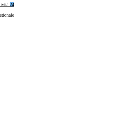
tività
24
stionale