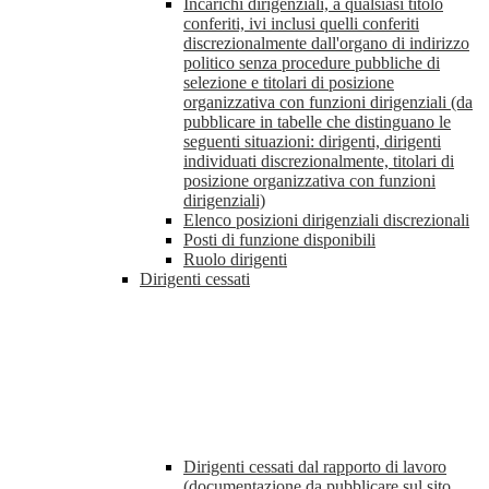
Incarichi dirigenziali, a qualsiasi titolo
conferiti, ivi inclusi quelli conferiti
discrezionalmente dall'organo di indirizzo
politico senza procedure pubbliche di
selezione e titolari di posizione
organizzativa con funzioni dirigenziali (da
pubblicare in tabelle che distinguano le
seguenti situazioni: dirigenti, dirigenti
individuati discrezionalmente, titolari di
posizione organizzativa con funzioni
dirigenziali)
Elenco posizioni dirigenziali discrezionali
Posti di funzione disponibili
Ruolo dirigenti
Dirigenti cessati
Dirigenti cessati dal rapporto di lavoro
(documentazione da pubblicare sul sito